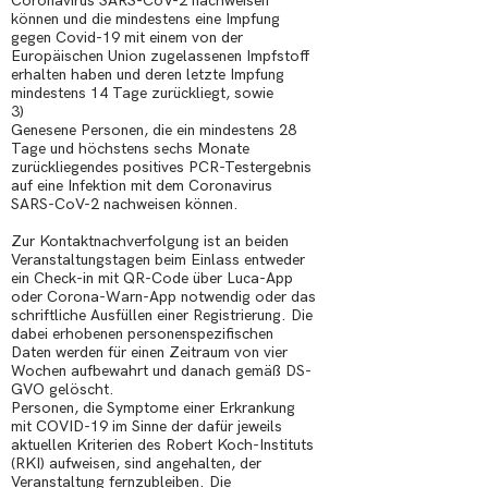
Coronavirus SARS-CoV-2 nachweisen
können und die mindestens eine Impfung
gegen Covid-19 mit einem von der
Europäischen Union zugelassenen Impfstoff
erhalten haben und deren letzte Impfung
mindestens 14 Tage zurückliegt, sowie
3)
Genesene Personen, die ein mindestens 28
Tage und höchstens sechs Monate
zurückliegendes positives PCR-Testergebnis
auf eine Infektion mit dem Coronavirus
SARS-CoV-2 nachweisen können.
Zur Kontaktnachverfolgung ist an beiden
Veranstaltungstagen beim Einlass entweder
ein Check-in mit QR-Code über Luca-App
oder Corona-Warn-App notwendig oder das
schriftliche Ausfüllen einer Registrierung. Die
dabei erhobenen personenspezifischen
Daten werden für einen Zeitraum von vier
Wochen aufbewahrt und danach gemäß DS-
GVO gelöscht.
Personen, die Symptome einer Erkrankung
mit COVID-19 im Sinne der dafür jeweils
aktuellen Kriterien des Robert Koch-Instituts
(RKI) aufweisen, sind angehalten, der
Veranstaltung fernzubleiben. Die