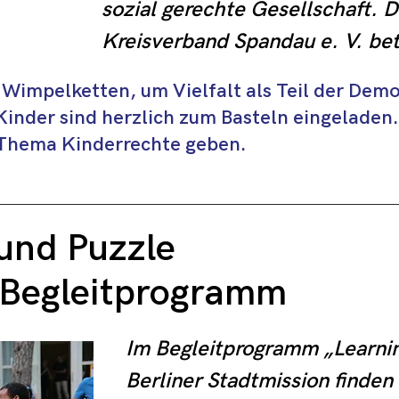
sozial gerechte Gesellschaft. 
Kreisverband Spandau e. V. betr
sechs Kitas, zwei Offene 
Wimpelketten, um Vielfalt als Teil der Demo
Ganztagsbetreuungen an Grunds
Kinder sind herzlich zum Basteln eingeladen
Schuldner- und Insolvenzberatu
 Thema Kinderrechte geben.
eine Tagespflege für ältere Me
und Puzzle
 Begleitprogramm
Im Begleitprogramm „Learning
Berliner Stadtmission finden