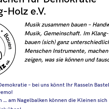
g-Holz e.V.
Musik zusammen bauen – Handwe
Musik, Gemeinschaft. Im Klang-H
bauen (sich) ganz unterschiedlich
Menschen Instrumente, machen 
zeigen, was sie können und tausc
aus. In unserem Projekt Recy*Kli
machen wir Instrumente fit für ei
emokratie – bei uns könnt Ihr Rasseln Basteln
Leben in Kitas und Schulen.
 Demo!
 … am Nagelbalken können die Kleinen sich i