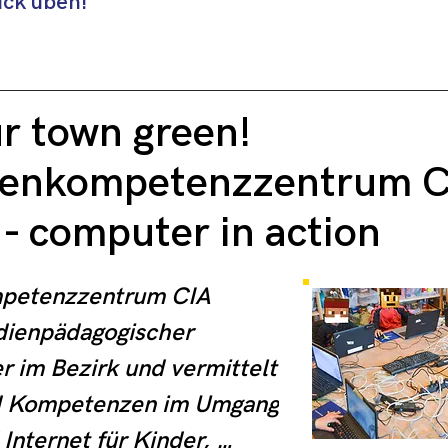
ick üben!
ur town green!
ienkompetenzzentrum C
- computer in action
petenzzentrum CIA 
dienpädagogischer 
 im Bezirk und vermittelt 
d Kompetenzen im Umgang 
nternet für Kinder, 