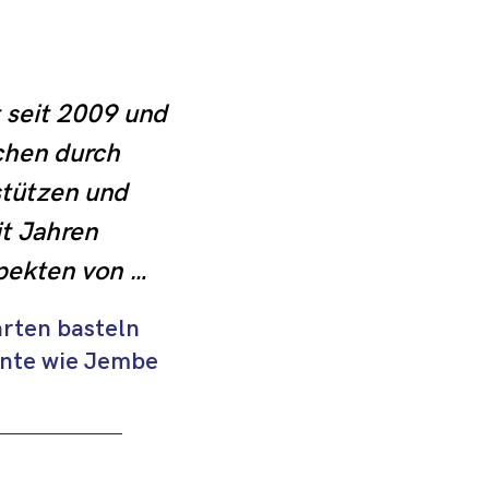
 seit 2009 und 
chen durch 
tützen und 
t Jahren 
pekten von 
eilhabe von 
rten basteln
rund.
ente wie Jembe