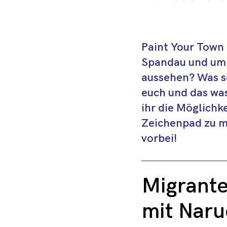
Jugendliche ebe
Eltern erhalten
Paint Your Town 
Beratung sowie e
Spandau und uml
Informationsmate
aussehen? Was so
unterschiedlic
euch und das was
ihr die Möglichk
Zeichenpad zu m
vorbei!
Migrante
mit Naru