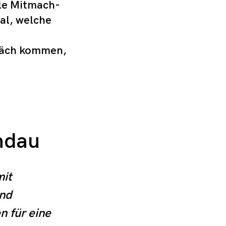
lle Mitmach-
Mal, welche
räch kommen,
ndau
it 
nd 
 für eine 