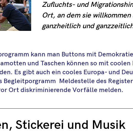
Zufluchts- und Migrationshin
Ort, an dem sie willkommen 
ganzheitlich und ganzzeitlich 
unterstützt und begleitet w
mit der Nachbarschaft und E
tprogramm kann man Buttons mit Demokratie
können von- und miteinander
lamotten und Taschen können so mit coolen
vielfältige und niederschwel
den. Es gibt auch ein cooles Europa- und De
umgesetzt und genutzt werde
s Begleitporgramm Meldestelle des Registe
Arbeitsmarktintegration, Nac
or Ort diskriminierende Vorfälle melden.
und Begegnung und Netzwer
n, Stickerei und Musik