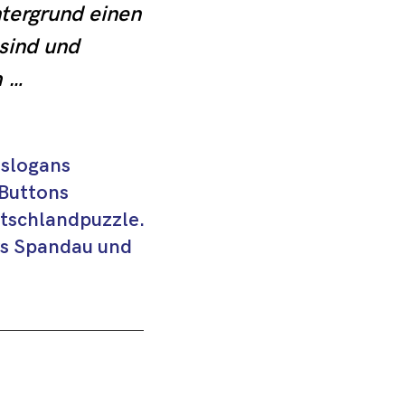
tergrund einen 
sind und 


erden. Gemeinsam 
hrenamtlichen 
slogans
 auf Augenhöhe 
 Buttons
lige Angebote 
utschlandpuzzle.
n, wie 
rs Spandau und
hbarschaftshilfe 
k.