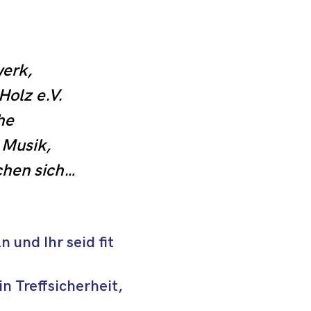
rk, 
olz e.V. 
e 
Musik, 
hen sich 
ng 
n zweites 
 und Ihr seid fit
n Treffsicherheit,