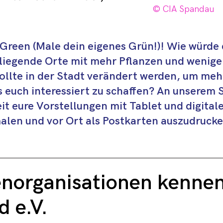
© CIA Spandau
nso wie für Fachkräfte. 
 Unterstützung und 
Green (Male dein eigenes Grün!)! Wie würde 
ine Vielfalt an 
iegende Orte mit mehr Pflanzen und wenige
rial zu 
llte in der Stadt verändert werden, um mehr
hen Medienthemen.
 euch interessiert zu schaffen? An unserem 
eit eure Vorstellungen mit Tablet und digita
alen und vor Ort als Postkarten auszudruc
norganisationen kenne
d e.V.