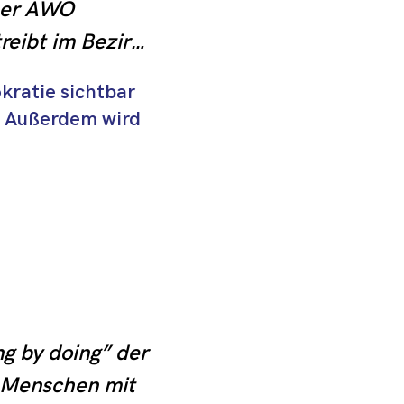
Der AWO 
eibt im Bezirk 
kratie sichtbar
chulen, eine 
. Außerdem wird
ngsstelle und 
nschen.
 by doing” der 
 Menschen mit 