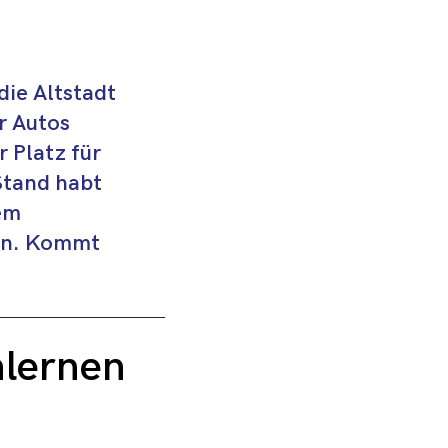
die Altstadt
r Autos
 Platz für
Stand habt
lem
ken. Kommt
nlernen